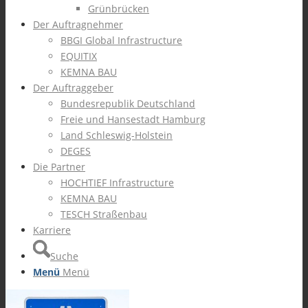
Grünbrücken
Der Auftragnehmer
BBGI Global Infrastructure
EQUITIX
KEMNA BAU
Der Auftraggeber
Bundesrepublik Deutschland
Freie und Hansestadt Hamburg
Land Schleswig-Holstein
DEGES
Die Partner
HOCHTIEF Infrastructure
KEMNA BAU
TESCH Straßenbau
Karriere
Suche
Menü
Menü