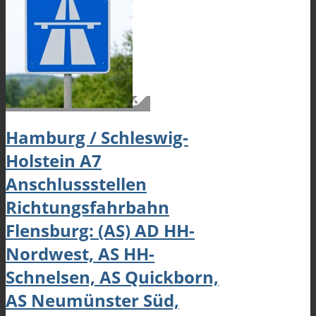
Hamburg / Schleswig-
Holstein A7
Anschlussstellen
Richtungsfahrbahn
Flensburg: (AS) AD HH-
Nordwest, AS HH-
Schnelsen, AS Quickborn,
AS Neumünster Süd,