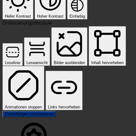
Heller Kontrast
Hoher Kontrast
Einfarbig
Orientierungsmodule
Leselinie
Leseansicht
Bilder ausblenden
Inhalt hervorheben
Animationen stoppen
Links hervorheben
Einstellungen zurücksetzen