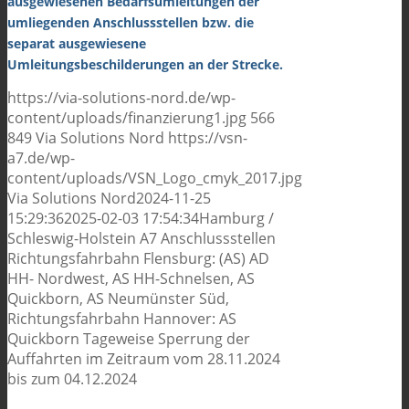
ausgewiesenen Bedarfsumleitungen der
umliegenden Anschlussstellen bzw. die
separat ausgewiesene
Umleitungsbeschilderungen an der Strecke.
https://via-solutions-nord.de/wp-
content/uploads/finanzierung1.jpg
566
849
Via Solutions Nord
https://vsn-
a7.de/wp-
content/uploads/VSN_Logo_cmyk_2017.jpg
Via Solutions Nord
2024-11-25
15:29:36
2025-02-03 17:54:34
Hamburg /
Schleswig-Holstein A7 Anschlussstellen
Richtungsfahrbahn Flensburg: (AS) AD
HH- Nordwest, AS HH-Schnelsen, AS
Quickborn, AS Neumünster Süd,
Richtungsfahrbahn Hannover: AS
Quickborn Tageweise Sperrung der
Auffahrten im Zeitraum vom 28.11.2024
bis zum 04.12.2024