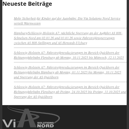
Neueste Beiträge
Mehr Sicherheit für Kinder auf der Autobahn: Die Via Solutions Nord Service
verteilt Warnwesten
Hamburg/Schleswig-Holstein A7: nächtliche Sperrung an der Auffahrt AS HH-
Schnelsen-Nord am 02.03.26 und 03.03.26 sowie Fahrstreifensperrungen
zwischen AS HH-Stellingen und AS Henstedt-Ulzburg
Schleswig-Holstein A7: Fahrstreifenreduzierungen im Bereich Quickborn der
Richtungsfahrbahn Flensburg ab Montag, 10.11.2025 bis Mittwoch, 12.11.2025
Schleswig-Holstein A7: Fahrstreifenreduzierungen im Bereich Quickborn der
Richtungsfahrbahn Hamburg ab Montag, 03.11.2025 bis Montag, 10.11.2025
und Sperrung der AS Quickborn
Schleswig-Holstein A7: Fahrstreifenreduzierungen im Bereich Quickborn der
Richtungsfahrbahn Flensburg ab Freitag, 24.10.2025 bis Freitag, 31.10.2025 und
Sperrung der AS Quickborn